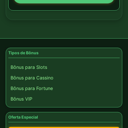
Tipos de Bônus
Bônus para Slots
Bônus para Cassino
Bônus para Fortune
Bônus VIP
Oferta Especial