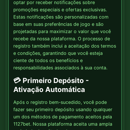
optar por receber notificações sobre
promoções especiais e ofertas exclusivas.
Estas notificações são personalizadas com
base em suas preferências de jogo e são
projetadas para maximizar o valor que você
recebe da nossa plataforma. O processo de
registro também inclui a aceitação dos termos
e condições, garantindo que você esteja
ciente de todos os benefícios e
responsabilidades associados à sua conta.
💳 Primeiro Depósito -
Ativação Automática
Após o registro bem-sucedido, você pode
fazer seu primeiro depósito usando qualquer
um dos métodos de pagamento aceitos pela
1127bet. Nossa plataforma aceita uma ampla