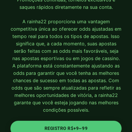
saques rápidos diretamente na sua conta.
Lottery
A rainha22 proporciona uma vantagem
competitiva única ao oferecer odds ajustadas em
👤 Conta
tempo real para todos os tipos de apostas. Isso
significa que, a cada momento, suas apostas
Login
serão feitas com as odds mais favoráveis, seja
nas apostas esportivas ou em jogos de cassino.
Cadastro
A plataforma está constantemente ajustando as
odds para garantir que você tenha as melhores
Bônus
chances de sucesso em todas as apostas. Com
odds que são sempre atualizadas para refletir as
melhores oportunidades de vitória, a rainha22
VIP
garante que você esteja jogando nas melhores
condições possíveis.
🏆 Plataforma
REGISTRO R$+9~99
Plataforma