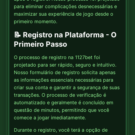
para eliminar complicações desnecessárias e
maximizar sua experiência de jogo desde o
primeiro momento.
📝 Registro na Plataforma - O
Primeiro Passo
O processo de registro na 1127bet foi
projetado para ser rápido, seguro e intuitivo.
Nosso formulário de registro solicita apenas
as informações essenciais necessárias para
criar sua conta e garantir a segurança de suas
transações. O processo de verificação é
automatizado e geralmente é concluído em
questão de minutos, permitindo que você
comece a jogar imediatamente.
Durante o registro, você terá a opção de