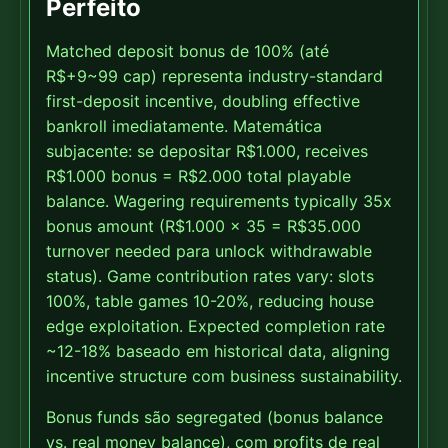
Perfeito
Matched deposit bonus de 100% (até
R$+9~99 cap) representa industry-standard
first-deposit incentive, doubling effective
bankroll imediatamente. Matemática
subjacente: se depositar R$1.000, receives
R$1.000 bonus = R$2.000 total playable
balance. Wagering requirements typically 35x
bonus amount (R$1.000 × 35 = R$35.000
turnover needed para unlock withdrawable
status). Game contribution rates vary: slots
100%, table games 10-20%, reducing house
edge exploitation. Expected completion rate
~12-18% baseado em historical data, aligning
incentive structure com business sustainability.
Bonus funds são segregated (bonus balance
vs. real money balance), com profits de real