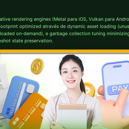
tive rendering engines (Metal para iOS, Vulkan para Andro
ootprint optimized através de dynamic asset loading (unu
s loaded on-demand), e garbage collection tuning minimizin
pshot state preservation.