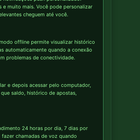
s e muito mais. Você pode personalizar
relevantes cheguem até você.
do offline permite visualizar histórico
adas automaticamente quando a conexão
tam problemas de conectividade.
lar e depois acessar pelo computador,
que saldo, histórico de apostas,
ndimento 24 horas por dia, 7 dias por
mo fazer chamadas de voz quando