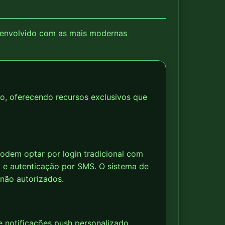
esenvolvido com as mais modernas
o, oferecendo recursos exclusivos que
podem optar por login tradicional com
l e autenticação por SMS. O sistema de
 não autorizados.
 notificações push personalizado.