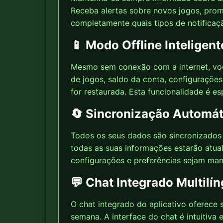
Receba alertas sobre novos jogos, prom
completamente quais tipos de notificaç
📱 Modo Offline Inteligent
Mesmo sem conexão com a internet, você
de jogos, saldo da conta, configuraçõ
for restaurada. Esta funcionalidade é e
🔄 Sincronização Automát
Todos os seus dados são sincronizados 
todas as suas informações estarão atual
configurações e preferências sejam man
💬 Chat Integrado Multilí
O chat integrado do aplicativo oferece 
semana. A interface do chat é intuitiv