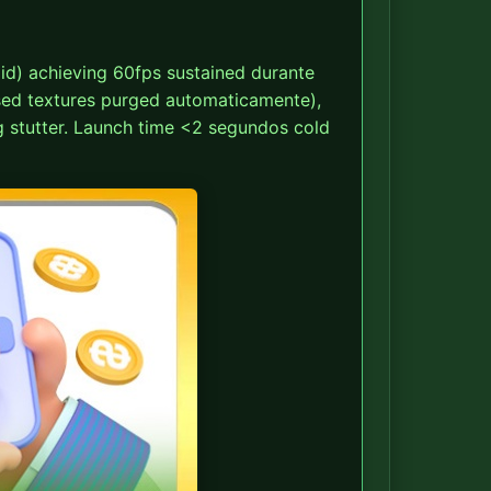
id) achieving 60fps sustained durante
sed textures purged automaticamente),
g stutter. Launch time <2 segundos cold