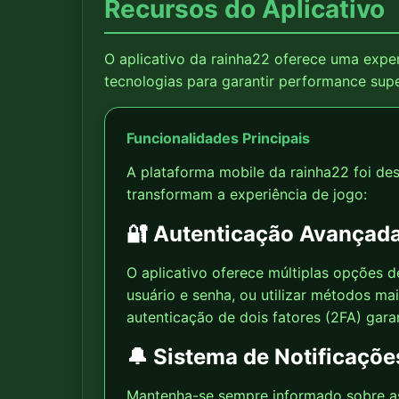
Recursos do Aplicativo
O aplicativo da rainha22 oferece uma expe
tecnologias para garantir performance superi
Funcionalidades Principais
A plataforma mobile da rainha22 foi de
transformam a experiência de jogo:
🔐 Autenticação Avançad
O aplicativo oferece múltiplas opções d
usuário e senha, ou utilizar métodos m
autenticação de dois fatores (2FA) gar
🔔 Sistema de Notificações
Mantenha-se sempre informado sobre as