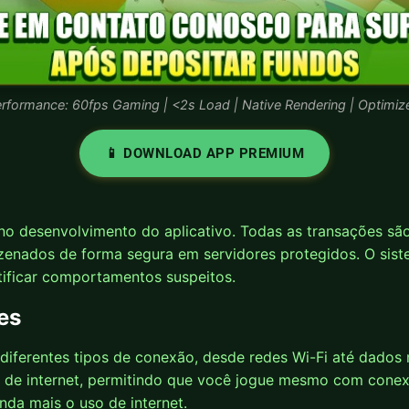
rformance: 60fps Gaming | <2s Load | Native Rendering | Optimiz
📱 DOWNLOAD APP PREMIUM
no desenvolvimento do aplicativo. Todas as transações são
azenados de forma segura em servidores protegidos. O sis
tificar comportamentos suspeitos.
es
 diferentes tipos de conexão, desde redes Wi-Fi até dados
e internet, permitindo que você jogue mesmo com conexõe
nda mais o uso de internet.