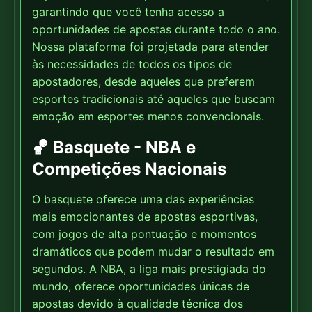
garantindo que você tenha acesso a
oportunidades de apostas durante todo o ano.
Nossa plataforma foi projetada para atender
às necessidades de todos os tipos de
apostadores, desde aqueles que preferem
esportes tradicionais até aqueles que buscam
emoção em esportes menos convencionais.
🏀 Basquete - NBA e
Competições Nacionais
O basquete oferece uma das experiências
mais emocionantes de apostas esportivas,
com jogos de alta pontuação e momentos
dramáticos que podem mudar o resultado em
segundos. A NBA, a liga mais prestigiada do
mundo, oferece oportunidades únicas de
apostas devido à qualidade técnica dos