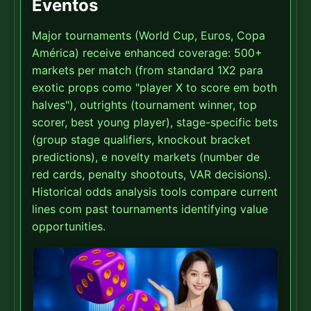
Eventos
Major tournaments (World Cup, Euros, Copa
América) receive enhanced coverage: 500+
markets per match (from standard 1X2 para
exotic props como "player X to score em both
halves"), outrights (tournament winner, top
scorer, best young player), stage-specific bets
(group stage qualifiers, knockout bracket
predictions), e novelty markets (number de
red cards, penalty shootouts, VAR decisions).
Historical odds analysis tools compare current
lines com past tournaments identifying value
opportunities.