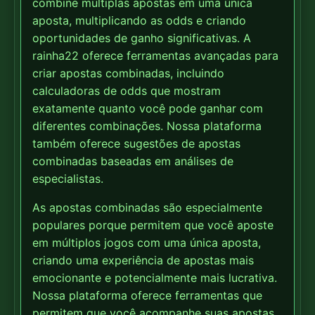
combine múltiplas apostas em uma única
aposta, multiplicando as odds e criando
oportunidades de ganho significativas. A
rainha22 oferece ferramentas avançadas para
criar apostas combinadas, incluindo
calculadoras de odds que mostram
exatamente quanto você pode ganhar com
diferentes combinações. Nossa plataforma
também oferece sugestões de apostas
combinadas baseadas em análises de
especialistas.
As apostas combinadas são especialmente
populares porque permitem que você aposte
em múltiplos jogos com uma única aposta,
criando uma experiência de apostas mais
emocionante e potencialmente mais lucrativa.
Nossa plataforma oferece ferramentas que
permitem que você acompanhe suas apostas