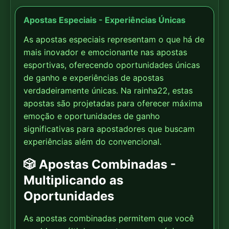
Apostas Especiais - Experiências Únicas
As apostas especiais representam o que há de
mais inovador e emocionante nas apostas
esportivas, oferecendo oportunidades únicas
de ganho e experiências de apostas
verdadeiramente únicas. Na rainha22, estas
apostas são projetadas para oferecer máxima
emoção e oportunidades de ganho
significativas para apostadores que buscam
experiências além do convencional.
🎲 Apostas Combinadas -
Multiplicando as
Oportunidades
As apostas combinadas permitem que você