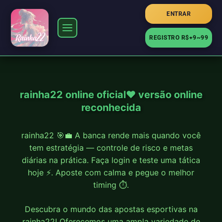
ENTRAR
REGISTRO R$+9~99
🎰 Jogos
Slot
rainha22 online oficial❤️ versão online
reconhecida
Cassino
rainha22 🎯💼 A banca rende mais quando você
tem estratégia — controle de risco e metas
Fortune
diárias na prática. Faça login e teste uma tática
hoje ⚡️. Aposte com calma e pegue o melhor
Jogos
timing ⏱️.
Descubra o mundo das apostas esportivas na
Game
rainha22! Oferecemos uma ampla variedade de