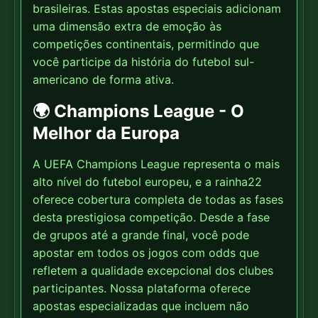
brasileiras. Estas apostas especiais adicionam
uma dimensão extra de emoção às
competições continentais, permitindo que
você participe da história do futebol sul-
americano de forma ativa.
🌍 Champions League - O
Melhor da Europa
A UEFA Champions League representa o mais
alto nível do futebol europeu, e a rainha22
oferece cobertura completa de todas as fases
desta prestigiosa competição. Desde a fase
de grupos até a grande final, você pode
apostar em todos os jogos com odds que
refletem a qualidade excepcional dos clubes
participantes. Nossa plataforma oferece
apostas especializadas que incluem não