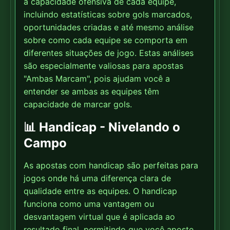
a capacidade ofensiva de cada equipe,
incluindo estatísticas sobre gols marcados,
oportunidades criadas e até mesmo análise
sobre como cada equipe se comporta em
diferentes situações de jogo. Estas análises
são especialmente valiosas para apostas
"Ambas Marcam", pois ajudam você a
entender se ambas as equipes têm
capacidade de marcar gols.
📊 Handicap - Nivelando o
Campo
As apostas com handicap são perfeitas para
jogos onde há uma diferença clara de
qualidade entre as equipes. O handicap
funciona como uma vantagem ou
desvantagem virtual que é aplicada ao
resultado final, permitindo que você aposte